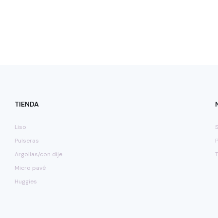
TIENDA
Liso
Pulseras
Argollas/con dije
Micro pavé
Huggies