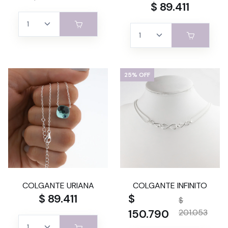
$ 89.411
25% OFF
COLGANTE URIANA
COLGANTE INFINITO
$ 89.411
$
$
150.790
201.053