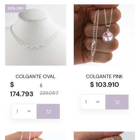
25% OFF
COLGANTE OVAL
COLGANTE PINK
$
$ 103.910
$
174.793
233.057