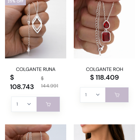
25% OFF
COLGANTE RUNA
COLGANTE ROH
$
$ 118.409
$
108.743
144.991