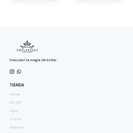
Descubrí la magia de brillar
TIENDA
Letras
60 CM
Dijes
Cristal
Pulseras