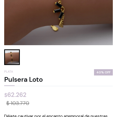
PLATA
40% OFF
Pulsera Loto
62.262
$
$ 103.770
Déjate cautivar por el encanto atemporal de nuestras