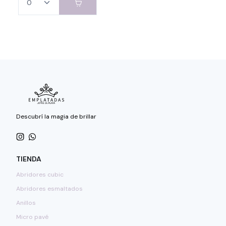
Descubrí la magia de brillar
TIENDA
Abridores cubic
Abridores esmaltados
Anillos
Micro pavé