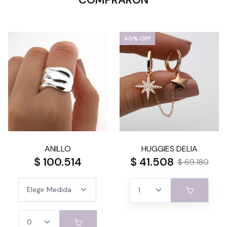
40% OFF
ANILLO
HUGGIES DELIA
$ 100.514
$ 41.508
$ 69.180