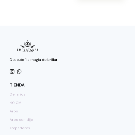
Descubrí la magia de brillar
TIENDA
Denarios
40 CM
Aros
Aros con dije
Trepadores