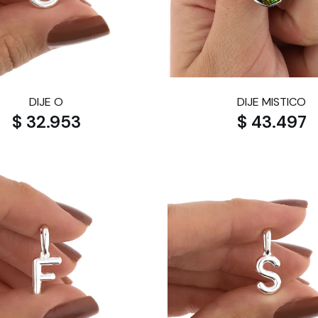
DIJE O
DIJE MISTICO
$ 32.953
$ 43.497