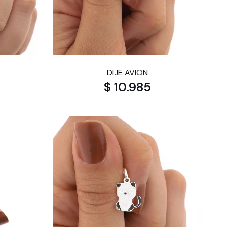
DIJE AVION
$ 10.985